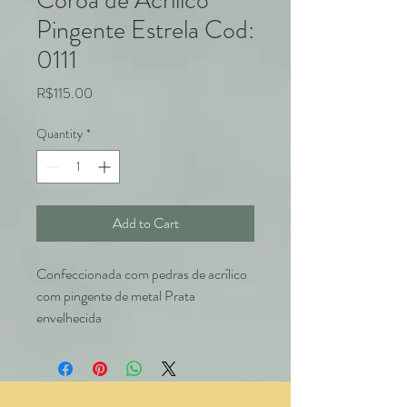
Coroa de Acrílico
Pingente Estrela Cod:
0111
Price
R$115.00
Quantity
*
Add to Cart
Confeccionada com pedras de acrílico
com pingente de metal Prata
envelhecida