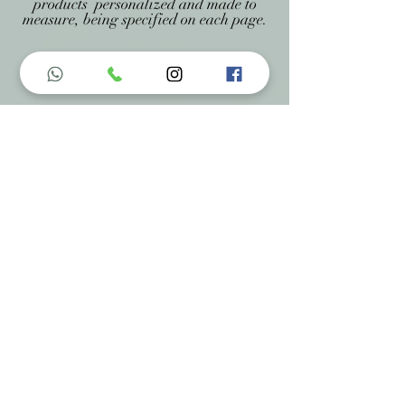
products personalized and made to
measure, being specified on each page.
Menu do Site
Home
Nossa História
Fardamentos
Acessórios
Maracás
Avaliação
Deixe Sua Opinião
Contatos
Informações de Contato
Em caso de dúvidas ? Entre em
contato utilizando um dos meios de
comunicação