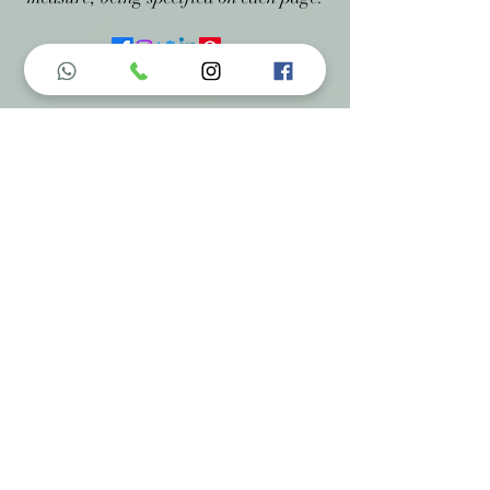
Menu do Site
Home
Nossa História
Fardamentos
Acessórios
Maracás
Avaliação
Deixe Sua Opinião
Contatos
Informações de Contato
Em caso de dúvidas ? Entre em
contato utilizando um dos meios de
comunicação