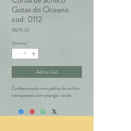
Coroa de acrílico
Gotas do Oceano
cod: 0112
Price
R$115.00
Quantity
*
Add to Cart
Confeccionada com pedras de acrílico
transparente com pitangas verdes