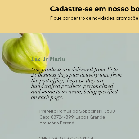
Cadastre-se em nosso bo
Fique por dentro de novidades, promoçõe
Luz de Maria
Our products are delivered from 10 to
25 business days plus delivery time from
the post office, because they are
handcrafted products personalized
and made to measure, being specified
on each page.
Prefeito Romualdo Sobocinski, 3600
Cep: 83724-899 Lagoa Grande
Araucária Paraná
CNPJ: 29.331.971/0001-04