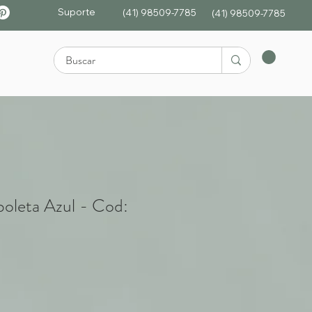
Suporte
(41) 98509-7785
(4
1)
98509-7785
boleta Azul - Cod: