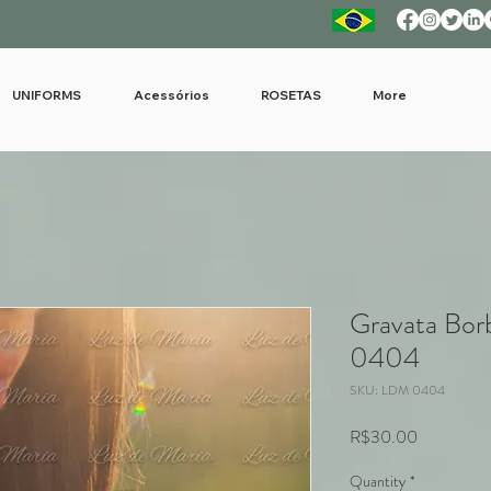
UNIFORMS
Acessórios
ROSETAS
More
Gravata Bor
0404
SKU: LDM 0404
Price
R$30.00
Quantity
*