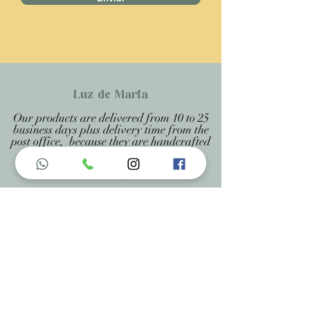
Luz de Maria
Our products are delivered from 10 to 25
business days plus delivery time from the
post office, because they are handcrafted
products personalized and made to
measure, being specified on each page.
Menu do Site
Home
Nossa História
Fardamentos
Acessórios
Maracás