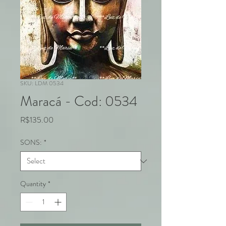
SKU: LDM 0534
Maracá - Cod: 0534
Price
R$135.00
SONS:
*
Quantity
*