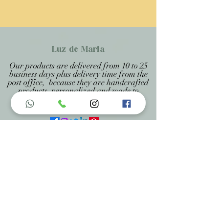
Luz de Maria
Our products are delivered from 10 to 25
business days plus delivery time from the
post office, because they are handcrafted
products personalized and made to
measure, being specified on each page.
Menu do Site
Home
Nossa História
Fardamentos
Acessórios
Maracás
Avaliação
Deixe Sua Opinião