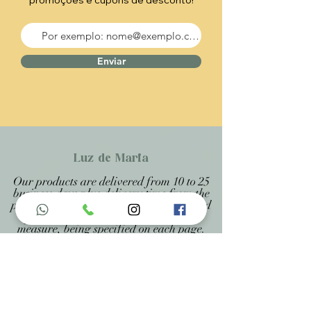
promoções e cupons de desconto!
Enviar
Luz de Maria
Our products are delivered from 10 to 25
business days plus delivery time from the
post office, because they are handcrafted
products personalized and made to
measure, being specified on each page.
Menu do Site
Home