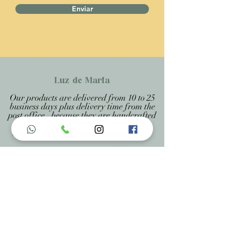
Enviar
Luz de Maria
Our products are delivered from 10 to 25
business days plus delivery time from the
post office, because they are handcrafted
products personalized and made to
measure, being specified on each page.
Menu do Site
Home
Nossa História
Fardamentos
Acessórios