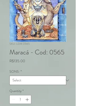
SKU: LDM 0565
Maracá - Cod: 0565
Price
R$135.00
SONS:
*
Quantity
*