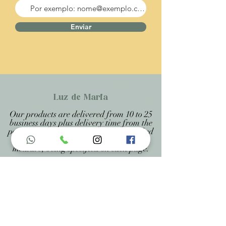
Enviar
Luz de Maria
Our products are delivered from 10 to 25
business days plus delivery time from the
post office, because they are handcrafted
products personalized and made to
measure, being specified on each page.
Menu do Site
Home
Nossa História