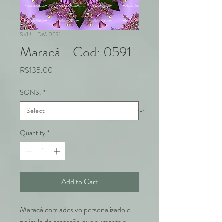
SKU: LDM 0591
Maracá - Cod: 0591
Price
R$135.00
SONS:
*
Quantity
*
Add to Cart
Maracá com adesivo personalizado e
película de proteção que aumenta a