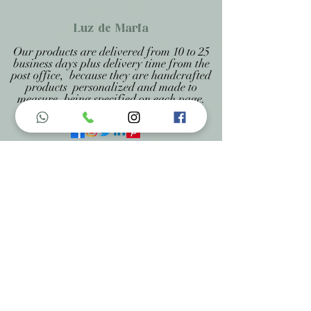
Luz de Maria
Our products are delivered from 10 to 25
business days plus delivery time from the
post office, because they are handcrafted
products personalized and made to
measure, being specified on each page.
Menu do Site
Home
Nossa História
Fardamentos
Acessórios
Maracás
Avaliação
Deixe Sua Opinião
Contatos
Informações de Contato