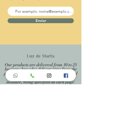
Enviar
Luz de Maria
Our products are delivered from 10 to 25
business days plus delivery time from the
post office, because they are handcrafted
products personalized and made to
measure, being specified on each page.
Menu do Site
Home