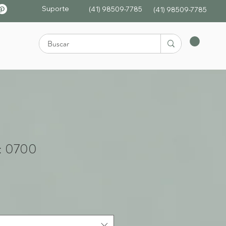
Suporte
(41) 98509-7785
(4
1)
98509-7785
: 0700