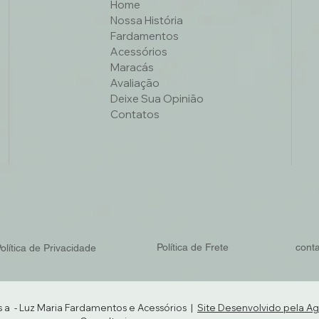
Home
Nossa História
Fardamentos
Acessórios
Maracás
Avaliação
Deixe Sua Opinião
Contatos
Política de Frete
cont
olítica de Privacidade
s a - Luz Maria Fardamentos e Acessórios |
Site Desenvolvido pela Ag