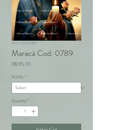
SKU: LDM 0789
Maracá Cod: 0789
Price
R$135.00
SONS:
*
Quantity
*
Add to Cart