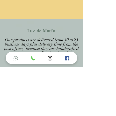
Luz de Maria
Our products are delivered from 10 to 25
business days plus delivery time from the
post office, because they are handcrafted
products personalized and made to
measure, being specified on each page.
Menu do Site
Home
Nossa História
Fardamentos
Acessórios
Maracás
Avaliação