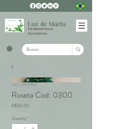
Luz de Maria
Fardamentos e
Acessórios
SKU: LDM 0300
Roseta Cod: 0300
Price
R$55.00
Quantity
*