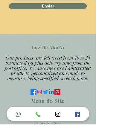
Enviar
Luz de Maria
Our products are delivered from 10 to 25
business days plus delivery time from the
post office, because they are handcrafted
products personalized and made to
measure, being specified on each page.
Menu do Site
Home
Nossa História
Fardamentos
Acessórios