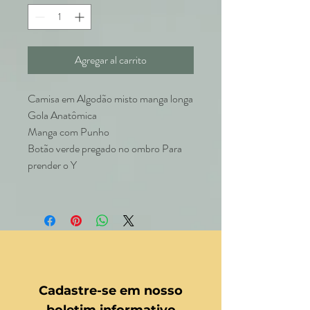
Agregar al carrito
Camisa em Algodão misto manga longa
Gola Anatômica
Manga com Punho
Botão verde pregado no ombro Para
prender o Y
Cadastre-se em nosso