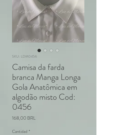
SKU: LDM0456
Camisa da farda
branca Manga Longa
Gola Anatômica em
algodão misto Cod:
0456
Precio
168,00 BRL
Cantidad
*