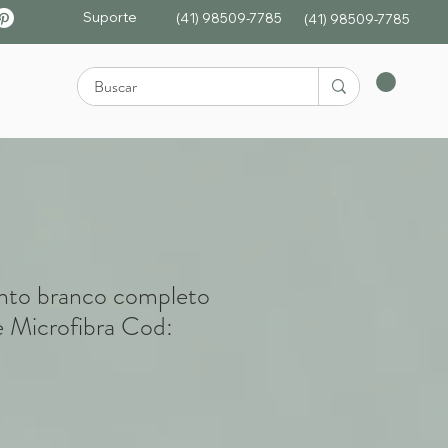
Suporte
(41) 98509-7785
(4
1)
98509-7785
nto branco completo
e Microfibra Cod: