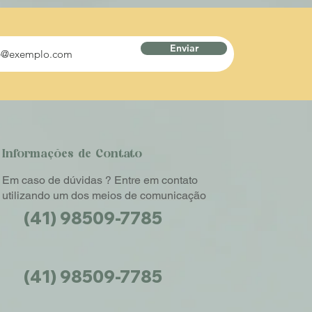
s laterais e para o Y e o Cós do Saiote
encapados para camisa
ra prender o Y na Camisa
Enviar
apado para o Saiote verde
te interno para o Saiote verde
Informações de Contato
Em caso de dúvidas ? Entre em contato
utilizando um dos meios de comunicação
(41) 98509-7785
(41) 98509-7785