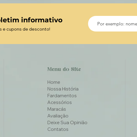
Tecido para as faixa
verde
9- Botões brancos 
letim informativo
2- Botões verde pa
1- Botão verde enc
s e cupons de desconto!
1- botão transparen
Menu do Site
Home
Nossa História
Fardamentos
Acessórios
Maracás
Avaliação
Deixe Sua Opinião
Contatos