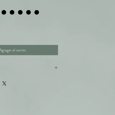
Agregar al carrito
o 0,5mm Rodado Em Tecido de
Microfibra
 0,5mm Reto Em tecido de
Oxford
branca em Microfibra Fina manga longa,
da na gola e no Punho
oloridas 0,7mm x 1,50 mt para as alegrias
nco para Saia do Vestido