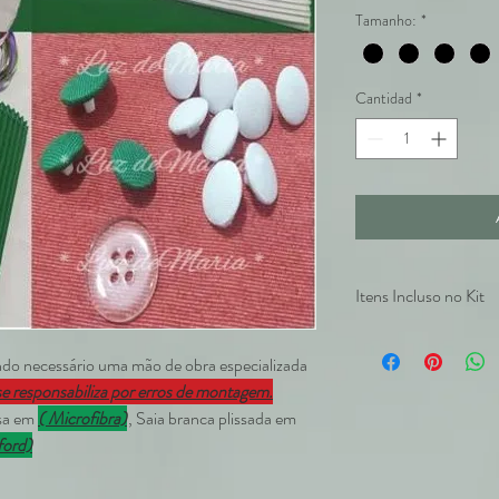
Tamanho:
*
Cantidad
*
Itens Incluso no Kit
1- Plissado branc
fina
ndo necessário uma mão de obra especializada
1- Plissado verde
se responsabiliza por erros de montagem.
1-Corte de camisa 
sa em
( Microfibra)
, Saia branca plissada em
com entretela cola
ord)
7- fitas de cetim c
20cm de velcro bra