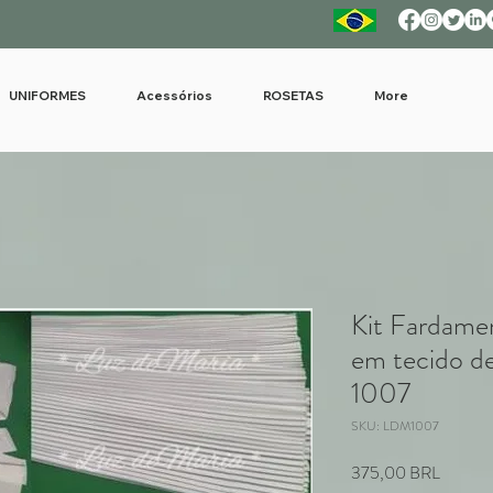
UNIFORMES
Acessórios
ROSETAS
More
Kit Fardame
em tecido d
1007
SKU: LDM1007
Precio
375,00 BRL