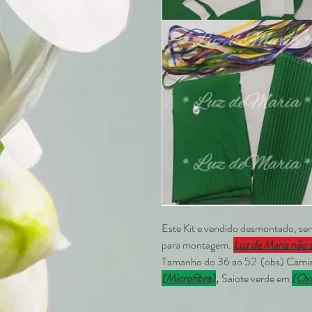
Este Kit e vendido desmontado, se
para montagem.
Luz de Maria não 
Tamanho do 36 ao 52 (obs) Cami
(Microfibra)
,
Saiote verde em
(Oxf