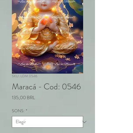
SKU: LDM 0546
Maracá - Cod: 0546
Precio
135,00 BRL
SONS:
*