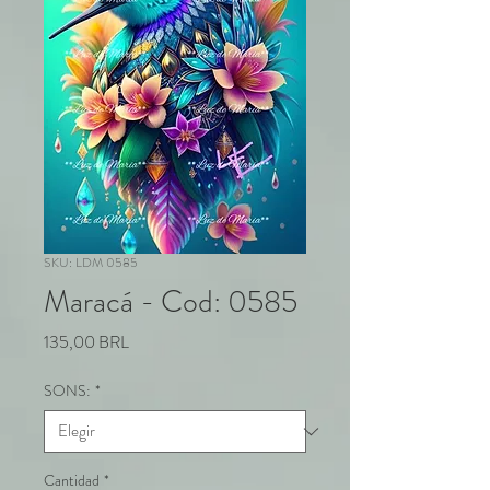
SKU: LDM 0585
Maracá - Cod: 0585
Precio
135,00 BRL
SONS:
*
Cantidad
*