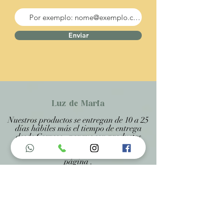
Enviar
Luz de Maria
Nuestros productos se entregan de 10 a 25
días hábiles más el tiempo de entrega
desde Correos, porque son productos
artesanales personalizados y hechos a
medida, estando especificado en cada
página .
Menu do Site
Home