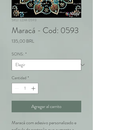
SKU: LDM 0593
Maracá - Cod: 0593
Precio
135,00 BRL
SONS:
*
Cantidad
*
Agregar al carrito
Maracá com adesivo personalizado e
película de proteção que aumenta a