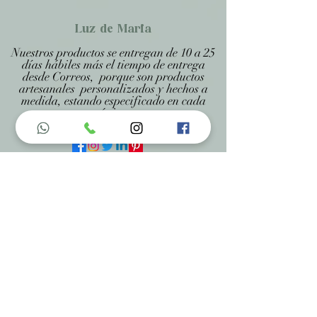
Luz de Maria
Nuestros productos se entregan de 10 a 25
días hábiles más el tiempo de entrega
desde Correos, porque son productos
artesanales personalizados y hechos a
medida, estando especificado en cada
página .
Menu do Site
Home
Nossa História
Fardamentos
Acessórios
Maracás
Avaliação
Deixe Sua Opinião
Contatos