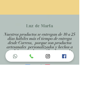
Luz de Maria
Nuestros productos se entregan de 10 a 25
días hábiles más el tiempo de entrega
desde Correos, porque son productos
artesanales personalizados y hechos a
medida, estando especificado en cada
página .
Menu do Site
Home
Nossa História
Fardamentos
Acessórios
Maracás
Avaliação