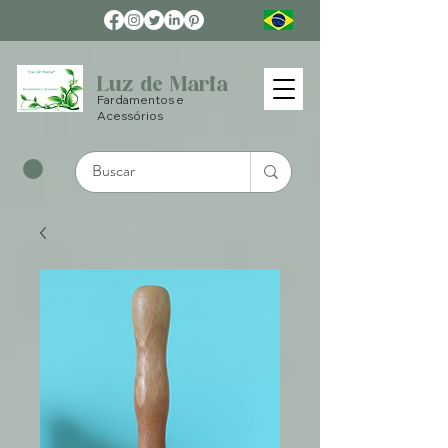
Luz de Maria
Fardamentos e
Acessórios