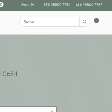
Suporte
(41) 98509-7785
(4
1)
98509-7785
: 0634