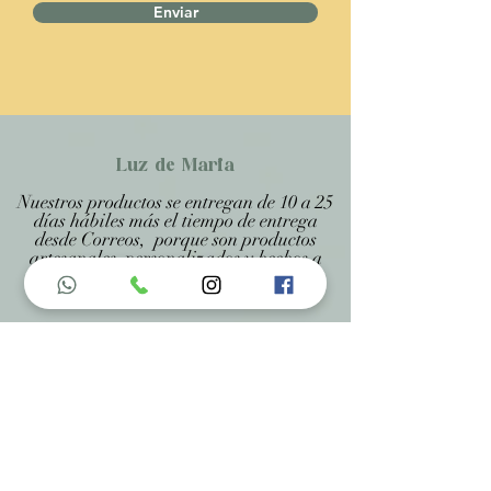
Enviar
Luz de Maria
Nuestros productos se entregan de 10 a 25
días hábiles más el tiempo de entrega
desde Correos, porque son productos
artesanales personalizados y hechos a
medida, estando especificado en cada
página .
Menu do Site
Home
Nossa História
Fardamentos
Acessórios