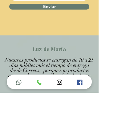
Enviar
Luz de Maria
Nuestros productos se entregan de 10 a 25
días hábiles más el tiempo de entrega
desde Correos, porque son productos
artesanales personalizados y hechos a
medida, estando especificado en cada
página .
Menu do Site
Home
Nossa História
Fardamentos