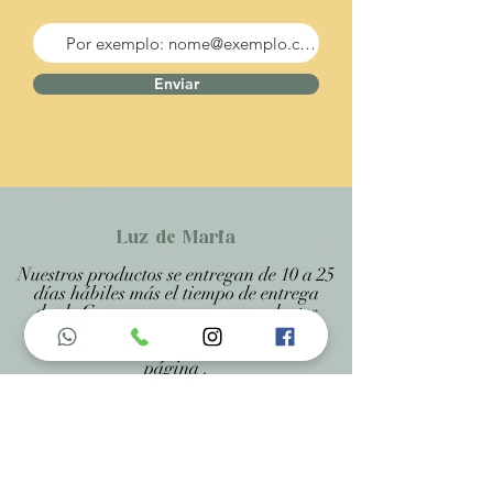
Enviar
Luz de Maria
Nuestros productos se entregan de 10 a 25
días hábiles más el tiempo de entrega
desde Correos, porque son productos
artesanales personalizados y hechos a
medida, estando especificado en cada
página .
Menu do Site
Home