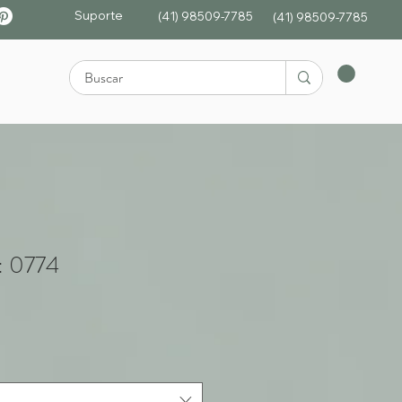
Suporte
(41) 98509-7785
(4
1)
98509-7785
: 0774