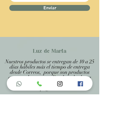
Enviar
Luz de Maria
Nuestros productos se entregan de 10 a 25
días hábiles más el tiempo de entrega
desde Correos, porque son productos
artesanales personalizados y hechos a
medida, estando especificado en cada
página .
Menu do Site
Home
Nossa História
Fardamentos