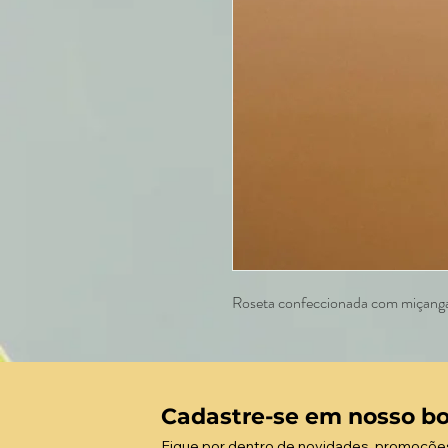
Roseta confeccionada com miçangas
Cadastre-se em nosso bo
Fique por dentro de novidades, promoçõe