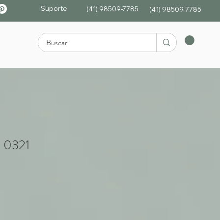
Suporte
(41) 98509-7785
(4
1)
98509-7785
: 0321