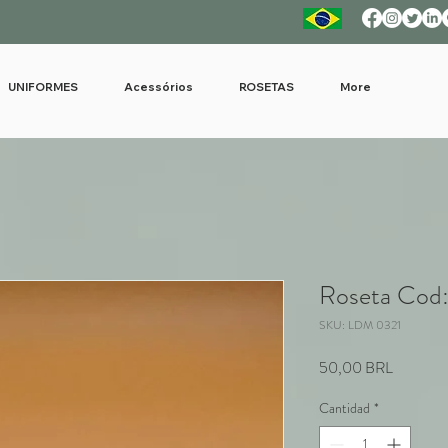
UNIFORMES
Acessórios
ROSETAS
More
Roseta Cod
SKU: LDM 0321
Precio
50,00 BRL
Cantidad
*