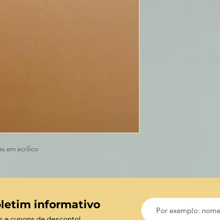
 em acrílico
letim informativo
s e cupons de desconto!