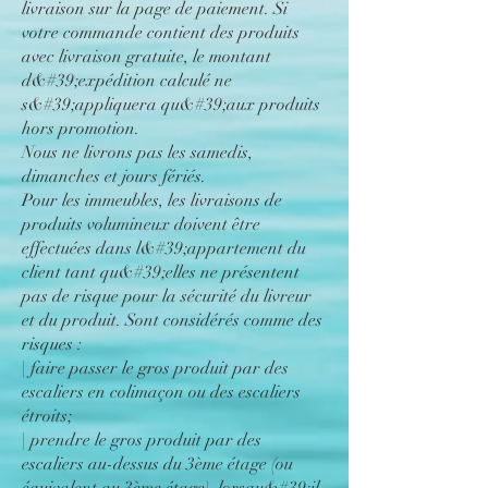
livraison sur la page de paiement. Si
votre commande contient des produits
avec livraison gratuite, le montant
d&#39;expédition calculé ne
s&#39;appliquera qu&#39;aux produits
hors promotion.
Nous ne livrons pas les samedis,
dimanches et jours fériés.
Pour les immeubles, les livraisons de
produits volumineux doivent être
effectuées dans l&#39;appartement du
client tant qu&#39;elles ne présentent
pas de risque pour la sécurité du livreur
et du produit. Sont considérés comme des
risques :
| faire passer le gros produit par des
escaliers en colimaçon ou des escaliers
étroits;
| prendre le gros produit par des
escaliers au-dessus du 3ème étage (ou