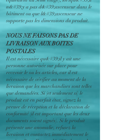
équivalent au 3ème étage), lorsqu&#39;il
n&#39;y a pas d&#39;ascenseur dans le
bâtiment ou que l&#39;ascenseur ne
supporte pas les dimensions du produit.
NOUS NE FAISONS PAS DE
LIVRAISON AUX BOITES
POSTALES
Il est nécessaire qu&#39;il y ait une
personne autorisée sur place pour
recevoir le ou les articles, car il est
nécessaire de vérifier au moment de la
livraison que les marchandises sont telles
que demandées. Si (et seulement si) le
produit est en parfait état, signez la
preuve de réception et la déclaration de
conformité (il est important que les deux
documents soient signés). Si le produit
présente une anomalie, refusez la
livraison et contactez immédiatement le