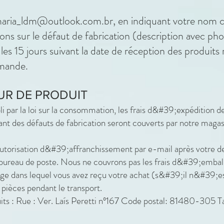
maria_ldm@outlook.com.br
, en indiquant votre nom 
s sur le défaut de fabrication (description avec ph
les 15 jours suivant la date de réception des produit
emande.
UR DE PRODUIT
 par la loi sur la consommation, les frais d&#39;expédition de
ant des défauts de fabrication seront couverts par notre magasi
torisation d&#39;affranchissement par e-mail après votre d
bureau de poste. Nous ne couvrons pas les frais d&#39;embal
ge dans lequel vous avez reçu votre achat (s&#39;il n&#39;
 pièces pendant le transport.
uits : Rue : Ver. Laís Peretti nº167 Code postal: 81480-305 T