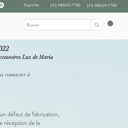
Suporte
(41) 98509-7785
(4
1)
98509-7785
2022
soires Luz de Maria
us contacter à
un défaut de fabrication,
e réception de la