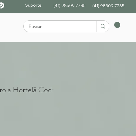
Suporte
(41) 98509-7785
(4
1)
98509-7785
rola Hortelã Cod: