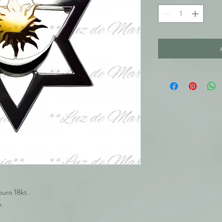
ouro 18kt.
o.