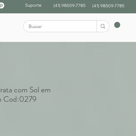
Suporte
(41) 98509-7785
(4
1)
98509-7785
Prata com Sol em
 Cod:0279