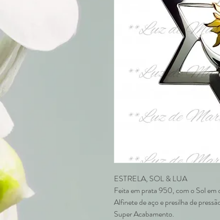
ESTRELA, SOL & LUA
Feita em prata 950, com o Sol em 
Alfinete de aço e presilha de pressã
Super Acabamento.