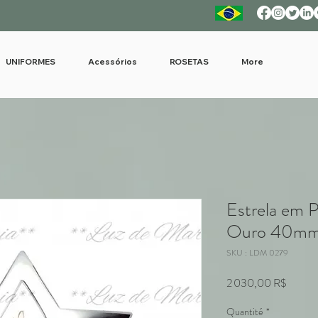
UNIFORMES
Acessórios
ROSETAS
More
Estrela em 
Ouro 40mm
SKU : LDM 0279
Prix
2 030,00 R$
Quantité
*