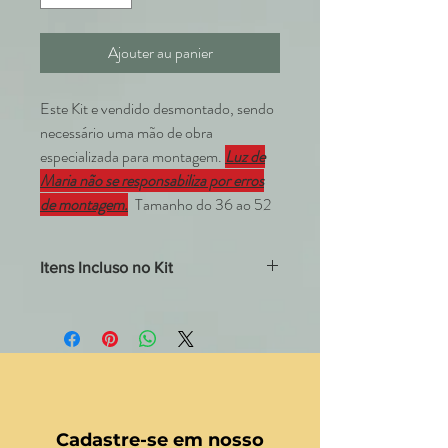
Ajouter au panier
Este Kit e vendido desmontado, sendo
necessário uma mão de obra
especializada para montagem.
Luz de
Maria não se responsabiliza por erros
de montagem.
Tamanho do 36 ao 52
Itens Incluso no Kit
1- Plissado Azul 0,5mm Rodado em tecido
de
Poliéster
1-Corte de camisa branca manga curta em
Poliéster
, com entretela colada na gola
1- Bolso Bordado
9- Botões brancos encapados para camisa
1- Botão Azul encapado para a Saia
Cadastre-se em nosso