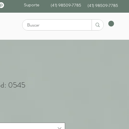
Suporte
(41) 98509-7785
(4
1)
98509-7785
od: 0545