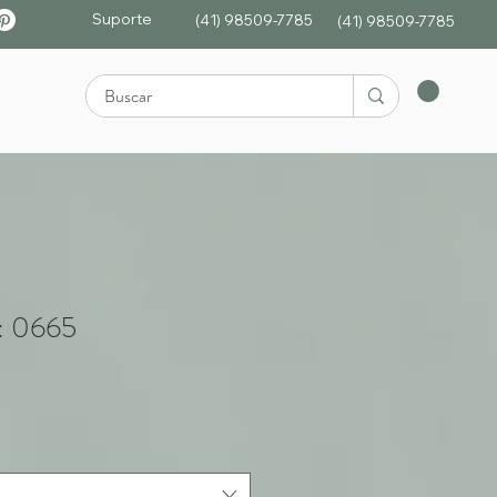
Suporte
(41) 98509-7785
(4
1)
98509-7785
: 0665