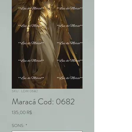
SKU : LDM 0682
Maracá Cod: 0682
Prix
135,00 R$
SONS:
*