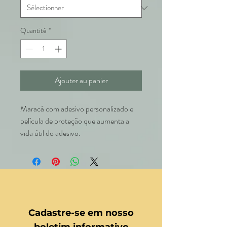
Quantité
*
Ajouter au panier
Maracá com adesivo personalizado e
película de proteção que aumenta a
vida útil do adesivo.
Cadastre-se em nosso