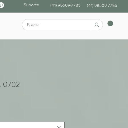
Suporte
(41) 98509-7785
(4
1)
98509-7785
: 0702