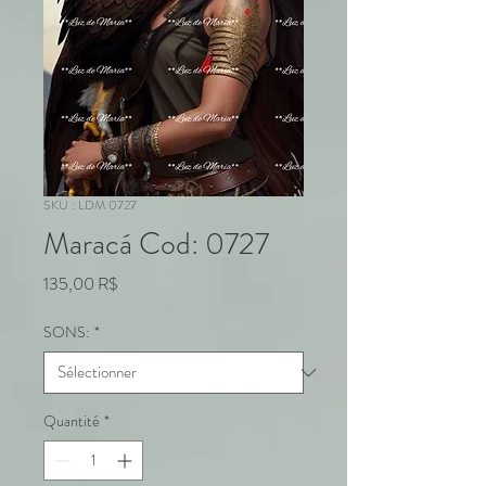
SKU : LDM 0727
Maracá Cod: 0727
Prix
135,00 R$
SONS:
*
Quantité
*