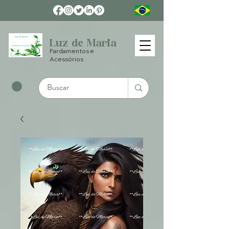
Luz de Maria
Fardamentos e
Acessórios