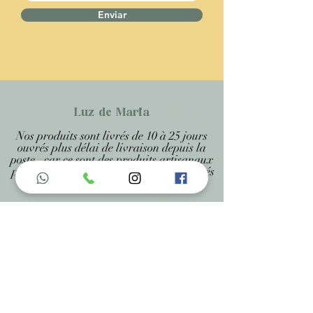
Enviar
Luz de Maria
Nos produits sont livrés de 10 à 25 jours
ouvrés plus délai de livraison depuis la
poste, car ce sont des produits artisanaux
personnalisés et sur mesure, étant précisés
sur chaque page .
Menu do Site
Home
Nossa História
Fardamentos
Acessórios