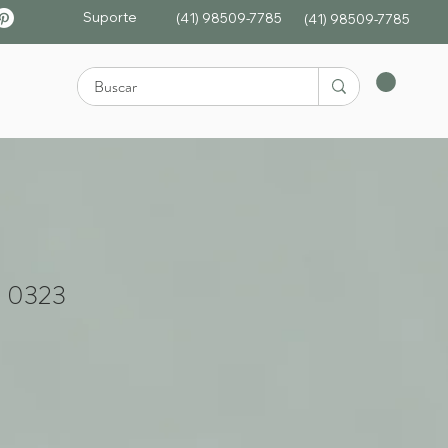
Suporte
(41) 98509-7785
(4
1)
98509-7785
: 0323