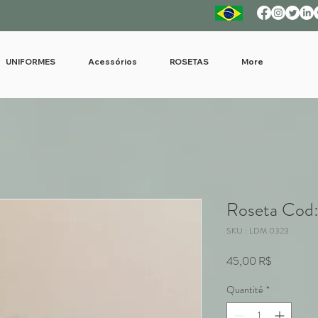
UNIFORMES
Acessórios
ROSETAS
More
Roseta Cod
SKU : LDM 0323
Prix
45,00 R$
Quantité
*