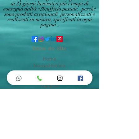
ai 25 giorni lavorativi più i tempi di
consegna dall&#39;ufficio postale, perché
sono prodotti artigianali personalizzati e
realizzati su misura, specificati in ogni
pagina .
Menu do Site
Home
Nossa História
Fardamentos
Acessórios
Maracás
Avaliação
Deixe Sua Opinião
Contatos
Informações de Contato
Em caso de dúvidas ? Entre em
contato utilizando um dos meios de