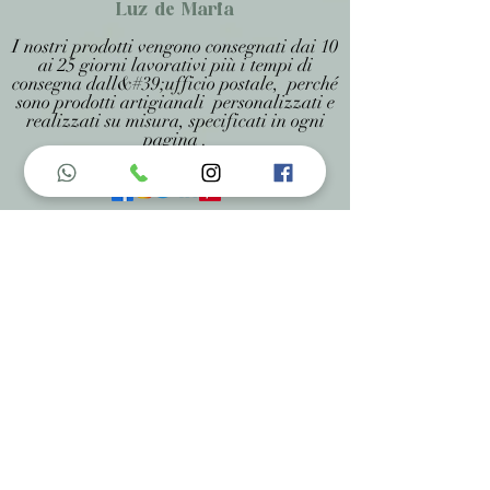
Luz de Maria
I nostri prodotti vengono consegnati dai 10
ai 25 giorni lavorativi più i tempi di
consegna dall&#39;ufficio postale, perché
sono prodotti artigianali personalizzati e
realizzati su misura, specificati in ogni
pagina .
Menu do Site
Home
Nossa História
Fardamentos
Acessórios
Maracás
Avaliação
Deixe Sua Opinião
Contatos
Informações de Contato