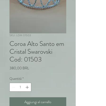
SKU: LDM 01503
Coroa Alto Santo em
Cristal Swarovski
Cod: 01503
Prezzo
380,00 BRL
Quantità
*
Aggiungi al carrello