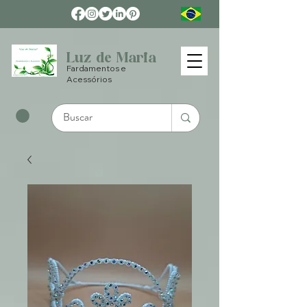
Luz de Maria
Fardamentos e
Acessórios