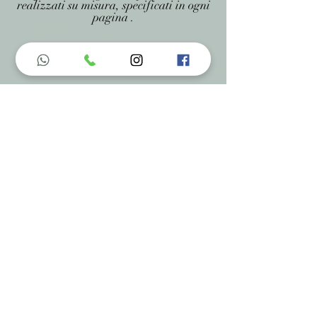
realizzati su misura, specificati in ogni
pagina .
Menu do Site
Home
Nossa História
Fardamentos
Acessórios
Maracás
Avaliação
Deixe Sua Opinião
Contatos
Informações de Contato
Em caso de dúvidas ? Entre em
contato utilizando um dos meios de
comunicação