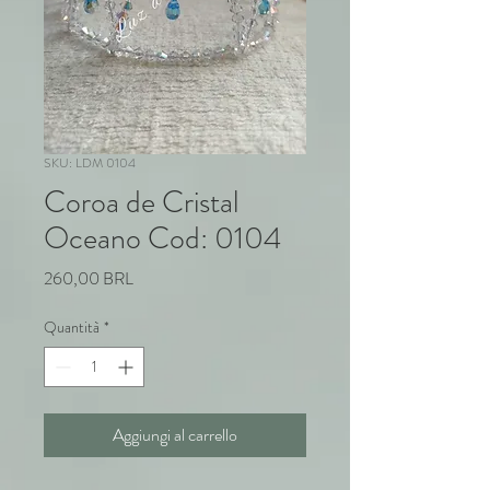
SKU: LDM 0104
Coroa de Cristal
Oceano Cod: 0104
Prezzo
260,00 BRL
Quantità
*
Aggiungi al carrello