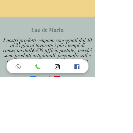
Luz de Maria
I nostri prodotti vengono consegnati dai 10
ai 25 giorni lavorativi più i tempi di
consegna dall&#39;ufficio postale, perché
sono prodotti artigianali personalizzati e
realizzati su misura, specificati in ogni
pagina .
Menu do Site
Home
Nossa História
Fardamentos
Acessórios
Maracás
Avaliação