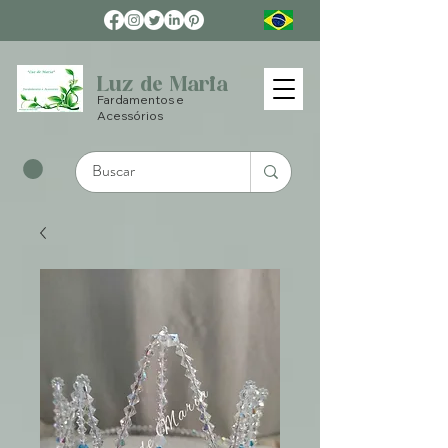
Luz de Maria
Fardamentos e
Acessórios