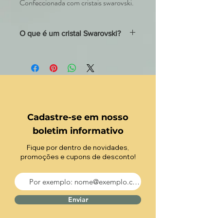
Confeccionada com cristais swarovski.
O que é um cristal Swarovski?
Swarovski é o nome dado aos cristais mais
conhecidos no mundo da moda por sua
delicadeza, precisão e aparência
luminescente. Tais cristais são produzidos
pela companhia Swarovski AG, a detentora
da marca, e que está situada em Wattens,
na Áustria.
Cadastre-se em nosso
boletim informativo
Fique por dentro de novidades,
promoções e cupons de desconto!
Enviar