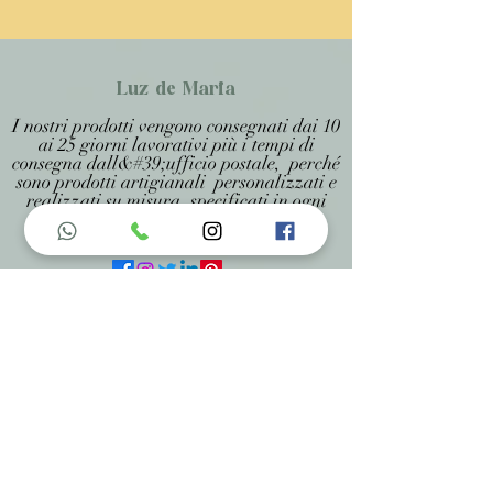
Luz de Maria
I nostri prodotti vengono consegnati dai 10
ai 25 giorni lavorativi più i tempi di
consegna dall&#39;ufficio postale, perché
sono prodotti artigianali personalizzati e
realizzati su misura, specificati in ogni
pagina .
Menu do Site
Home
Nossa História
Fardamentos
Acessórios
Maracás
Avaliação
Deixe Sua Opinião