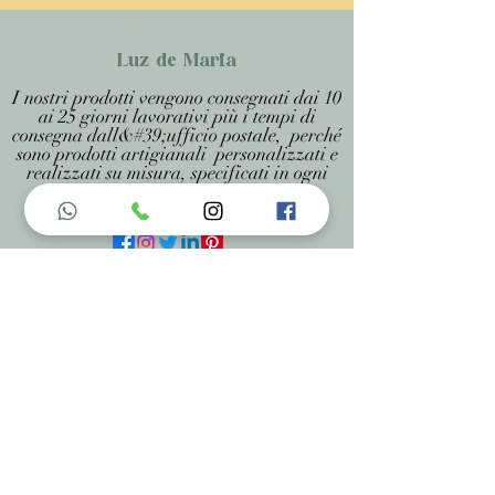
Luz de Maria
I nostri prodotti vengono consegnati dai 10
ai 25 giorni lavorativi più i tempi di
consegna dall&#39;ufficio postale, perché
sono prodotti artigianali personalizzati e
realizzati su misura, specificati in ogni
pagina .
Menu do Site
Home
Nossa História
Fardamentos
Acessórios
Maracás
Avaliação
Deixe Sua Opinião
Contatos