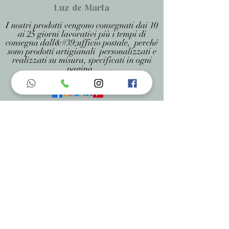
Luz de Maria
I nostri prodotti vengono consegnati dai 10
ai 25 giorni lavorativi più i tempi di
consegna dall&#39;ufficio postale, perché
sono prodotti artigianali personalizzati e
realizzati su misura, specificati in ogni
pagina .
Menu do Site
Home
Nossa História
Fardamentos
Acessórios
Maracás
Avaliação
Deixe Sua Opinião
Contatos
Informações de Contato