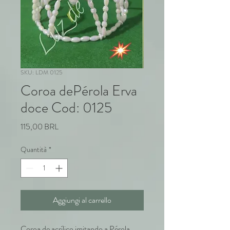
SKU: LDM 0125
Coroa dePérola Erva
doce Cod: 0125
Prezzo
115,00 BRL
Quantità
*
Aggiungi al carrello
Coroa de acrílico imitando a Pérola