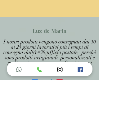
Luz de Maria
I nostri prodotti vengono consegnati dai 10
ai 25 giorni lavorativi più i tempi di
consegna dall&#39;ufficio postale, perché
sono prodotti artigianali personalizzati e
realizzati su misura, specificati in ogni
pagina .
Menu do Site
Home
Nossa História
Fardamentos
Acessórios
Maracás
Avaliação