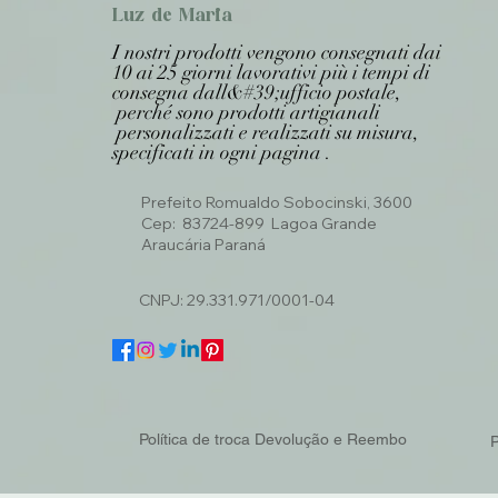
Luz de Maria
I nostri prodotti vengono consegnati dai
10 ai 25 giorni lavorativi più i tempi di
consegna dall&#39;ufficio postale,
perché sono prodotti artigianali
personalizzati e realizzati su misura,
specificati in ogni pagina .
Prefeito Romualdo Sobocinski, 3600
Cep: 83724-899 Lagoa Grande
Araucária Paraná
CNPJ: 29.331.971/0001-04
Política de troca Devolução e Reembo
P