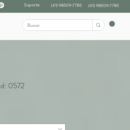
Suporte
(41) 98509-7785
(4
1)
98509-7785
od: 0572