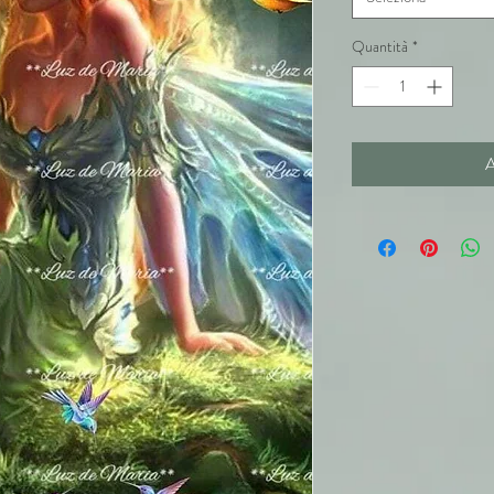
Quantità
*
A