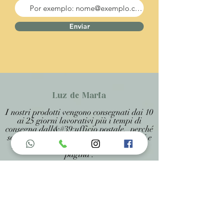
Enviar
Luz de Maria
I nostri prodotti vengono consegnati dai 10
ai 25 giorni lavorativi più i tempi di
consegna dall&#39;ufficio postale, perché
sono prodotti artigianali personalizzati e
realizzati su misura, specificati in ogni
pagina .
Menu do Site
Home
Nossa História