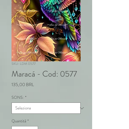
SKU: LDM 0577
Maracá - Cod: 0577
Prezzo
135,00 BRL
SONS:
*
Quantità
*