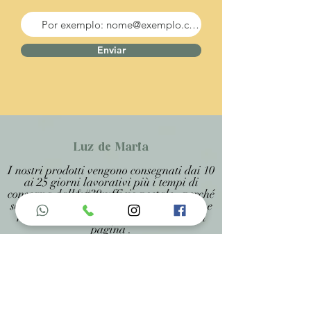
Enviar
Luz de Maria
I nostri prodotti vengono consegnati dai 10
ai 25 giorni lavorativi più i tempi di
consegna dall&#39;ufficio postale, perché
sono prodotti artigianali personalizzati e
realizzati su misura, specificati in ogni
pagina .
Menu do Site
Home