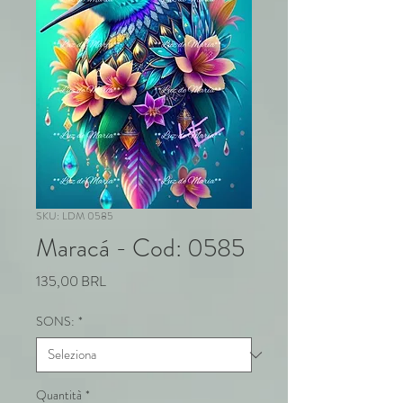
SKU: LDM 0585
Maracá - Cod: 0585
Prezzo
135,00 BRL
SONS:
*
Quantità
*