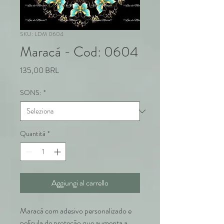
SKU: LDM 0604
Maracá - Cod: 0604
Prezzo
135,00 BRL
SONS:
*
Quantità
*
Aggiungi al carrello
Maracá com adesivo personalizado e
película de proteção que aumenta a