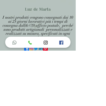
Luz de Maria
I nostri prodotti vengono consegnati dai 10
ai 25 giorni lavorativi più i tempi di
consegna dall&#39;ufficio postale, perché
sono prodotti artigianali personalizzati e
realizzati su misura, specificati in ogni
pagina .
Menu do Site
Home
Nossa História
Fardamentos
Acessórios
Maracás
Avaliação
Deixe Sua Opinião
Contatos