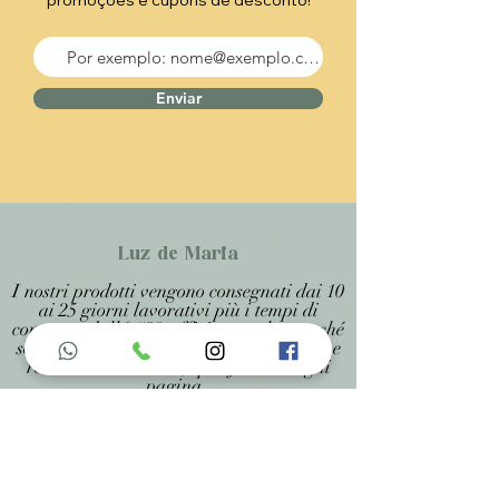
promoções e cupons de desconto!
Enviar
Luz de Maria
I nostri prodotti vengono consegnati dai 10
ai 25 giorni lavorativi più i tempi di
consegna dall&#39;ufficio postale, perché
sono prodotti artigianali personalizzati e
realizzati su misura, specificati in ogni
pagina .
Menu do Site