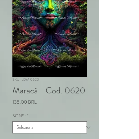
SKU: LDM 0620
Maracá - Cod: 0620
Prezzo
135,00 BRL
SONS:
*